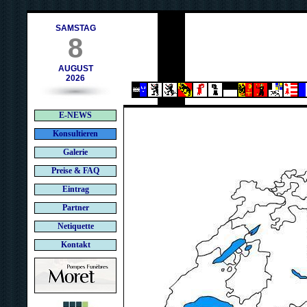
ch
SAMSTAG
8
AUGUST
2026
E-NEWS
Konsultieren
Galerie
Preise & FAQ
Eintrag
Partner
Netiquette
Kontakt