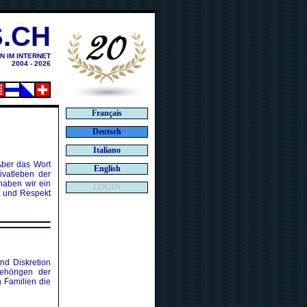
.CH
N IM INTERNET
2004 - 2026
Français
Deutsch
Italiano
Aber das Wort
English
ivatleben der
haben wir ein
LOGIN
t und Respekt
nd Diskretion
ehörigen der
n Familien die