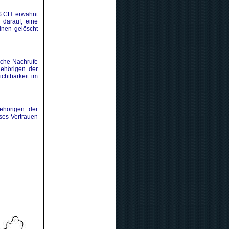
S.CH erwähnt
 darauf, eine
inen gelöscht
iche Nachrufe
gehörigen der
chtbarkeit im
ehörigen der
ses Vertrauen