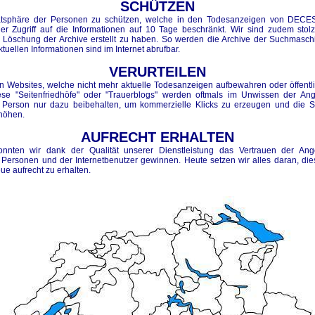
SCHÜTZEN
atsphäre der Personen zu schützen, welche in den Todesanzeigen von DECE
der Zugriff auf die Informationen auf 10 Tage beschränkt. Wir sind zudem stolz
 Löschung der Archive erstellt zu haben. So werden die Archive der Suchmasch
ktuellen Informationen sind im Internet abrufbar.
VERURTEILEN
len Websites, welche nicht mehr aktuelle Todesanzeigen aufbewahren oder öffentl
ese "Seitenfriedhöfe" oder "Trauerblogs" werden oftmals im Unwissen der An
 Person nur dazu beibehalten, um kommerzielle Klicks zu erzeugen und die Si
rhöhen.
AUFRECHT ERHALTEN
onnten wir dank der Qualität unserer Dienstleistung das Vertrauen der Ang
 Personen und der Internetbenutzer gewinnen. Heute setzen wir alles daran, die
ue aufrecht zu erhalten.