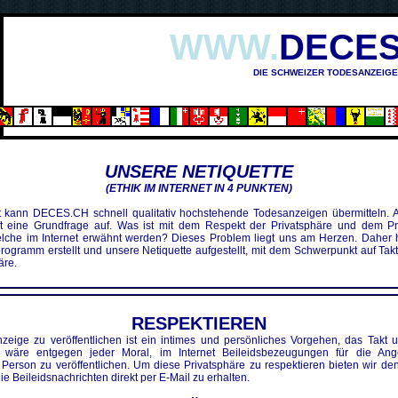
WWW.
DECES
DIE SCHWEIZER TODESANZEIGE
UNSERE NETIQUETTE
(ETHIK IM INTERNET IN 4 PUNKTEN)
t kann DECES.CH schnell qualitativ hochstehende Todesanzeigen übermitteln. 
irft eine Grundfrage auf. Was ist mit dem Respekt der Privatsphäre und dem Pr
lche im Internet erwähnt werden? Dieses Problem liegt uns am Herzen. Daher 
rogramm erstellt und unsere Netiquette aufgestellt, mit dem Schwerpunkt auf Tak
äre.
RESPEKTIEREN
zeige zu veröffentlichen ist ein intimes und persönliches Vorgehen, das Takt u
Es wäre entgegen jeder Moral, im Internet Beileidsbezeugungen für die Ang
Person zu veröffentlichen. Um diese Privatsphäre zu respektieren bieten wir de
die Beileidsnachrichten direkt per E-Mail zu erhalten.