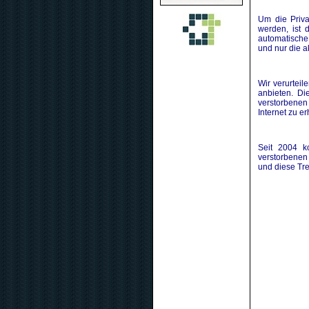
Um die Priv
werden, ist 
automatische
und nur die a
Wir verurtei
anbieten. Di
verstorbenen
Internet zu e
Seit 2004 k
verstorbenen
und diese Tre