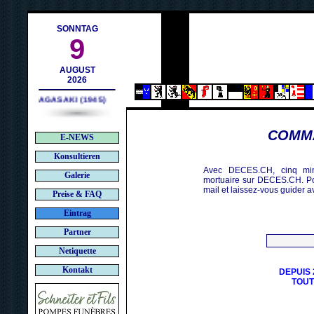
h
SONNTAG
9
AUGUST
2026
NAGASAKI (1945)
COMMA
E-NEWS
Konsultieren
Avec DECES.CH, cinq min
Galerie
mortuaire sur DECES.CH. Po
mail et laissez-vous guider a
Preise & FAQ
Eintrag
Partner
Netiquette
Kontakt
DEPUIS 
TOUT 