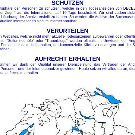
SCHÜTZEN
atsphäre der Personen zu schützen, welche in den Todesanzeigen von DECE
der Zugriff auf die Informationen auf 10 Tage beschränkt. Wir sind zudem stolz
 Löschung der Archive erstellt zu haben. So werden die Archive der Suchmasch
ktuellen Informationen sind im Internet abrufbar.
VERURTEILEN
len Websites, welche nicht mehr aktuelle Todesanzeigen aufbewahren oder öffentl
ese "Seitenfriedhöfe" oder "Trauerblogs" werden oftmals im Unwissen der An
 Person nur dazu beibehalten, um kommerzielle Klicks zu erzeugen und die Si
rhöhen.
AUFRECHT ERHALTEN
onnten wir dank der Qualität unserer Dienstleistung das Vertrauen der Ang
 Personen und der Internetbenutzer gewinnen. Heute setzen wir alles daran, die
ue aufrecht zu erhalten.