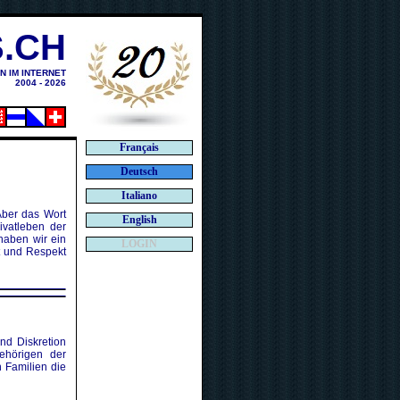
.CH
N IM INTERNET
2004 - 2026
Français
Deutsch
Italiano
Aber das Wort
English
ivatleben der
haben wir ein
LOGIN
t und Respekt
nd Diskretion
ehörigen der
n Familien die