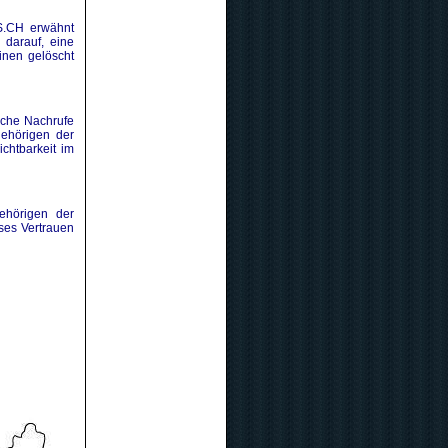
S.CH erwähnt
 darauf, eine
inen gelöscht
iche Nachrufe
gehörigen der
chtbarkeit im
ehörigen der
ses Vertrauen