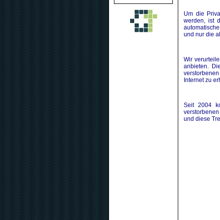
Um die Priv
werden, ist 
automatische
und nur die a
Wir verurtei
anbieten. Di
verstorbenen
Internet zu e
Seit 2004 k
verstorbenen
und diese Tre