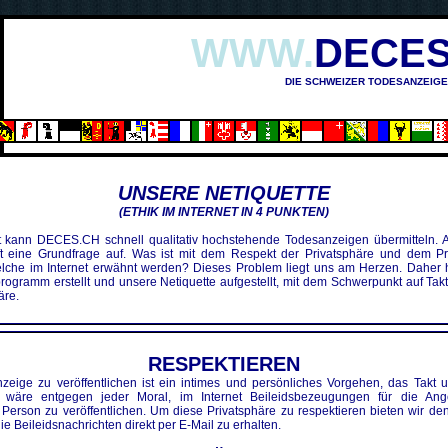
WWW.
DECES
DIE SCHWEIZER TODESANZEIGE
UNSERE NETIQUETTE
(ETHIK IM INTERNET IN 4 PUNKTEN)
t kann DECES.CH schnell qualitativ hochstehende Todesanzeigen übermitteln. 
irft eine Grundfrage auf. Was ist mit dem Respekt der Privatsphäre und dem Pr
lche im Internet erwähnt werden? Dieses Problem liegt uns am Herzen. Daher 
rogramm erstellt und unsere Netiquette aufgestellt, mit dem Schwerpunkt auf Tak
äre.
RESPEKTIEREN
zeige zu veröffentlichen ist ein intimes und persönliches Vorgehen, das Takt u
Es wäre entgegen jeder Moral, im Internet Beileidsbezeugungen für die Ang
Person zu veröffentlichen. Um diese Privatsphäre zu respektieren bieten wir de
die Beileidsnachrichten direkt per E-Mail zu erhalten.