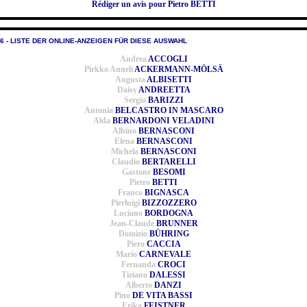
Rédiger un avis pour Pietro BETTI
6 - LISTE DER ONLINE-ANZEIGEN FÜR DIESE AUSWAHL
Andrea
ACCOGLI
Pirkko Anneli
ACKERMANN-MÖLSÄ
Augusta
ALBISETTI
Daisy
ANDREETTA
Sergio
BARIZZI
Antonia
BELCASTRO IN MASCARO
Alda
BERNARDONI VELADINI
Albino
BERNASCONI
Elena
BERNASCONI
Michela
BERNASCONI
Claudio
BERTARELLI
Gastone
BESOMI
Pietro
BETTI
Franco
BIGNASCA
Pierluigi
BIZZOZZERO
Luciano
BORDOGNA
Jean-Claude
BRUNNER
Domizio
BÜHRING
Piero
CACCIA
Mario
CARNEVALE
Fernanda
CROCI
Tiziano
DALESSI
Alberto
DANZI
Pino
DE VITA BASSI
Erika
FEISTNER