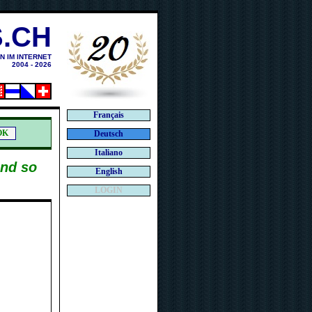
.CH
N IM INTERNET
2004 - 2026
Français
Deutsch
Italiano
und so
English
LOGIN