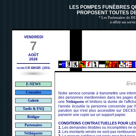
h
LES POMPES FUNÈBRES Q
PROPOSENT TOUTES DE 
* Les Partenaires de D
à offrir un servic
VENDREDI
7
AOÛT
2026
Bruno CREMER (2010)
Ev
E-NEWS
Consulter
Notre service consiste à transmettre une infor
des personnes mentionnées dans les pages de
Galerie
une
Néthiquette
et limitons la durée de l'affic
l'année écoulée la personne concernée par l'i
Tarifs & FAQ
parution qui n'est plus accessible sur DECES
parvenir une copie sur un support papier.
Rédiger
CONDITIONS CONTRACTUELLES POUR LE
Partenaires
1.
Les demandes illisibles ou incomplètes ne so
2.
Les montants versés ne sont pas remboursé
Néthiquette