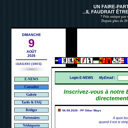
contact@deces.ch
ail :
UN FAIRE-PAR
...IL FAUDRAIT ÊT
* Prix unique par c
Depuis plus de 20
DIMANCHE
9
AOÛT
2026
NAGASAKI (1945)
Login E-NEWS
MyEmail
:
E-NEWS
Consulter
Inscrivez-vous à notre
Galerie
directement
Tarifs & FAQ
Rédiger
06.08.2026 - PF Other Ways
Partenaires
A quoi b
quand il est si si
Néthiquette