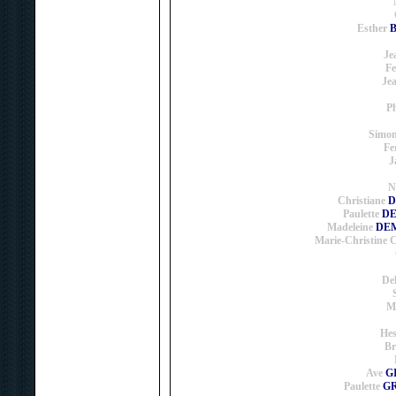
Esther
B
Je
F
Je
Ph
Simon
Fe
J
N
Christiane
D
Paulette
DE
Madeleine
DEM
Marie-Christine 
Del
M
He
Br
Ave
GI
Paulette
GR