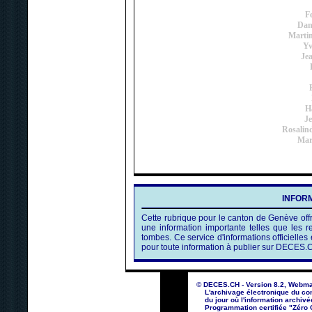
F
Dani
Marti
Y
Jea
H
Je
Rosalin
Mar
INFORM
Cette rubrique pour le canton de Genève offr
une information importante telles que les
tombes. Ce service d'informations officielles 
pour toute information à publier sur DECES.
© DECES.CH - Version 8.2, Webma
L'archivage électronique du con
du jour où l'information archivé
Programmation certifiée "Zéro Co