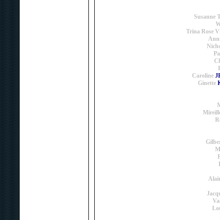
Susanne T
W
Trina Rose V
Ann
Nicho
Pa
Ch
Caroline
J
Ginette
M
Mireill
R
Gilbe
M
Alai
Jacqu
Va
Lo