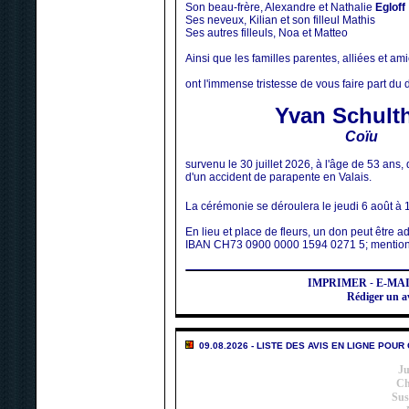
Son beau-frère, Alexandre et Nathalie
Egloff
Ses neveux, Kilian et son filleul Mathis
Ses autres filleuls, Noa et Matteo
Ainsi que les familles parentes, alliées et am
ont l'immense tristesse de vous faire part du
Yvan Schult
Coïu
survenu le 30 juillet 2026, à l'âge de 53 ans, 
d'un accident de parapente en Valais.
La cérémonie se déroulera le jeudi 6 août à 
En lieu et place de fleurs, un don peut être a
IBAN CH73 0900 0000 1594 0271 5; mention 
IMPRIMER
-
E-MA
Rédiger un 
09.08.2026 - LISTE DES AVIS EN LIGNE POUR
J
Ch
Sus