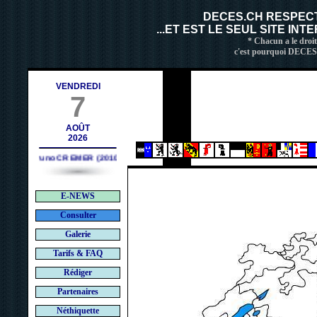
contact@deces.ch
-mail :
DECES.CH RESPEC
...ET EST LE SEUL SITE IN
* Chacun a le droit
c'est pourquoi DECES.C
VENDREDI
7
AOÛT
2026
Bruno CREMER (2010)
E-NEWS
Consulter
Galerie
Tarifs & FAQ
Rédiger
Partenaires
Néthiquette