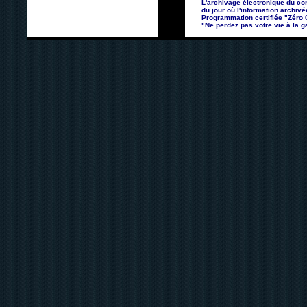
L'archivage électronique du con
du jour où l'information archivé
Programmation certifiée "Zéro Co
"Ne perdez pas votre vie à la ga