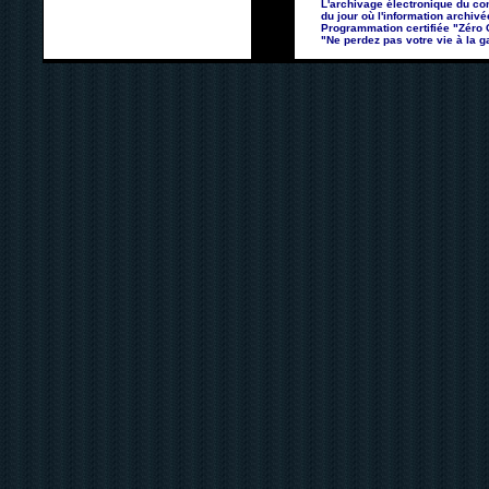
L'archivage électronique du con
du jour où l'information archivé
Programmation certifiée "Zéro Co
"Ne perdez pas votre vie à la ga