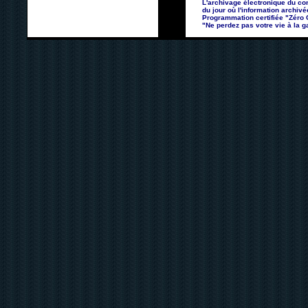
L'archivage électronique du con
du jour où l'information archivé
Programmation certifiée "Zéro Co
"Ne perdez pas votre vie à la ga