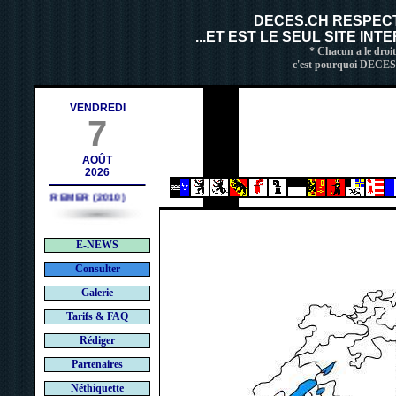
es.ch
DECES.CH RESPEC
...ET EST LE SEUL SITE IN
* Chacun a le droit
c'est pourquoi DECES.C
VENDREDI
7
AOÛT
2026
Bruno CREMER (2010)
E-NEWS
Consulter
Galerie
Tarifs & FAQ
Rédiger
Partenaires
Néthiquette