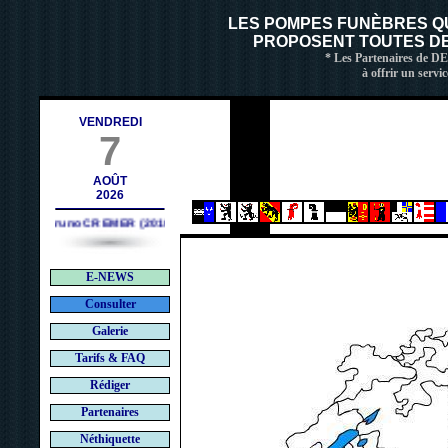
h
LES POMPES FUNÈBRES Q
PROPOSENT TOUTES DE 
* Les Partenaires de D
à offrir un servic
VENDREDI
7
AOÛT
2026
Bruno CREMER (2010)
E-NEWS
Consulter
Galerie
Tarifs & FAQ
Rédiger
Partenaires
Néthiquette