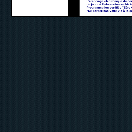
L'archivage électronique du con
du jour où l'information archivé
Programmation certifiée "Zéro Co
"Ne perdez pas votre vie à la ga