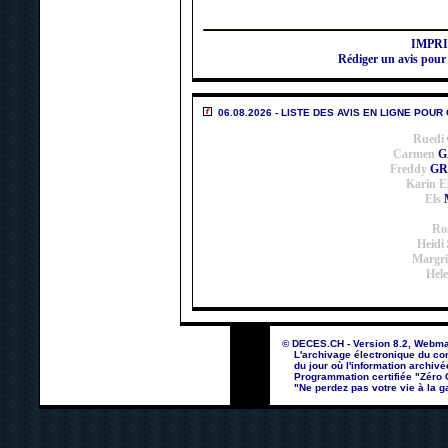
IMPR
Rédiger un avis 
06.08.2026 - LISTE DES AVIS EN LIGNE POUR
Ruedi
Carmen
G
Freddy
GR
Karin E
Els
Ro
Heidi
Margri
Hel
© DECES.CH - Version 8.2, Webma
L'archivage électronique du con
du jour où l'information archivé
Programmation certifiée "Zéro Co
"Ne perdez pas votre vie à la ga