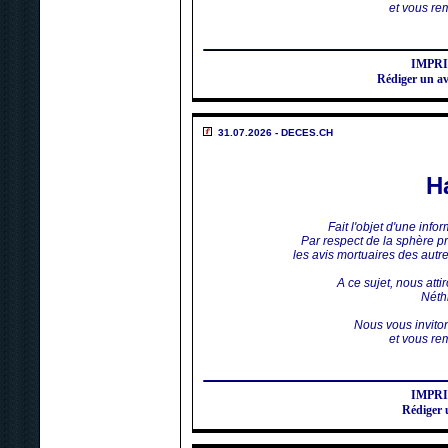
et vous rem
IMPR
Rédiger un 
31.07.2026 - DECES.CH
H
Fait l'objet d'une inf
Par respect de la sphère p
les avis mortuaires des aut
A ce sujet, nous atti
Néthi
Nous vous invito
et vous rem
IMPR
Rédiger 