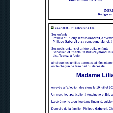
1400 Yverdon-les-Bains
IMPR
Rédiger u
31.07.2026 - PF Schneiter & Fils
Ses enfants
Patricia et Thierry
Testuz-Gaberell
, à Yverd
Philippe
Gaberell
et sa compagne Muriel, 
Ses petits-enfants et arrière-petits-enfants
Sebastien et Chantal
Testuz-Reymond
, le
Lisa
Testuz
, à Aigle
ainsi que les familles parentes, alliées et am
ont le chagrin de faire part du décès de
Madame Lilia
enlevée à l'affection des siens le 19 juillet 2
Un merci tout particulier à Antoinette et Eric
La cérémonie a eu lieu dans l'intimité, suivie
Domicile de la famille : Philippe
Gaberell
, Ch