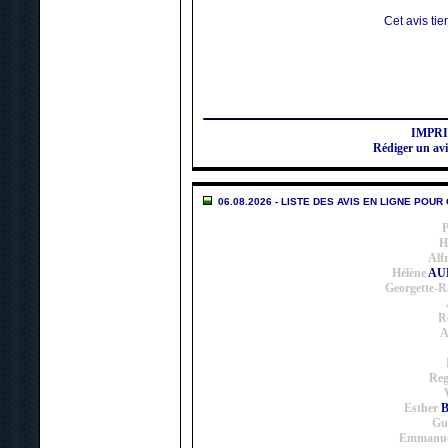
Cet avis tien
IMPR
Rédiger un a
06.08.2026 - LISTE DES AVIS EN LIGNE POUR
P
H
Alf
Hélène
AUB
Georgette-R
R
A
Reg
Esther
B
Gu
Emmanue