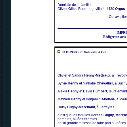
Domicile de la famille :
Olivier
Gillet
, Rue Longeville 4, 1430
Orges
.
Cet avis tien
IMPR
Rédiger un avi
03.08.2026 - PF Schneiter & Fils
Olivier et Sandra
Henny-Mettraux
, à Treyco
Sylvie
Henny
et Nathalie
Chevallier
, à Such
Alexia
Henny
et David
Humbert
, leurs enfa
Mathieu
Henny
et Benjamin
Alouane
, à Yve
Daisy
Cugny-Marchand
, à Ferreyres
ainsi que les familles
Corset
,
Cugny
,
March
parentes, alliées et amies
ont la grande tristesse de faire part du décès