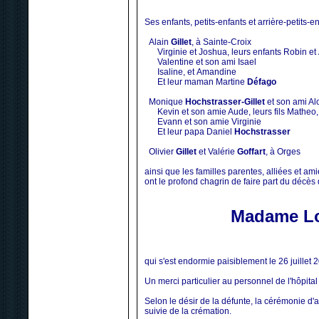
Ses enfants, petits-enfants et arrière-petits-e
Alain
Gillet
, à Sainte-Croix
Virginie et Joshua, leurs enfants Robin et 
Valentine et son ami Isael
Isaline, et Amandine
Et leur maman Martine
Défago
Monique
Hochstrasser-Gillet
et son ami Al
Kevin et son amie Aude, leurs fils Matheo,
Evann et son amie Virginie
Et leur papa Daniel
Hochstrasser
Olivier
Gillet
et Valérie
Goffart
, à Orges
ainsi que les familles parentes, alliées et am
ont le profond chagrin de faire part du décès
Madame Lou
qui s'est endormie paisiblement le 26 juillet
Un merci particulier au personnel de l'hôp
Selon le désir de la défunte, la cérémonie d'ad
suivie de la crémation.