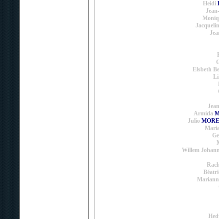
Heidi
Jean
Moniq
Jacqueli
Jea
G
Elsbeth Be
L
Jean
Armida
M
Julio
MORE
Mari
Ge
M
Willem Johan
Rach
Béatri
Mariann
Hed