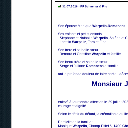
31.07.2026 - PF Schneiter & Fils
Son épouse Monique
Warpelin-Romanens
Ses enfants et petits-enfants
Stéphane et Nathalie
Warpelin
, Solène et C
Laetitia
Warpelin
, Tara et Elea
Son frère et sa belle-sœur
Bernard et Christine
Warpelin
et famille
Son beau-frère et sa belle-sœur
Serge et Juliane
Romanens
et famille
ont la profonde douleur de faire part du décè
Monsieur J
enlevé à leur tendre affection le 29 juillet 2
courage et dignité.
Selon le désir du défunt, la crémation a eu lie
Domicile de la famille :
Monique
Warpelin
, Champ-Pittet 6, 1400
Ch