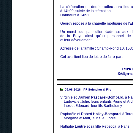
La célébration du dernier adieu aura lieu
à 14h00, suivie de la crémation.
Honneurs à 14h30
Georgy repose à la chapelle mortuaire de l'
Un merci tout particulier s'adresse aux
de la Broye ainsi qu'au personnel de 
et leur dévouement.
Adresse de la famille : Champ-Rond 10, 15
Cet avis tient lieu de lettre de faire-part.
IMPR
Rédiger u
05.08.2026 - PF Schneiter & Fils
Virginie et Damien
Pascarel-Bompard
, à Na
Ludovic et Julie, leurs enfants Prune et Arc
Inès et Edouard, leur fils Barthélemy
Raphaële et Robert
Holley-Bompard
, à Tor
Morgane et Matt, leur fille Elodie
Nathalie
Loutre
et sa fille Rebecca, à Paris