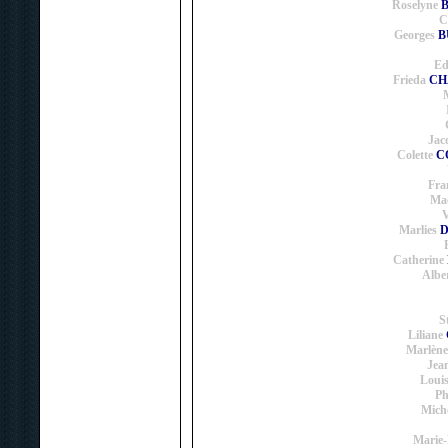
Roselyne
B
C
Georges
B
Ed
Frieda
CHA
Jac
Colette
CO
Fra
Mad
V
Marlies
D
Catherine
Albe
S
Liliane
Marlène
Jean
Louis
Ph
Mich
Marie