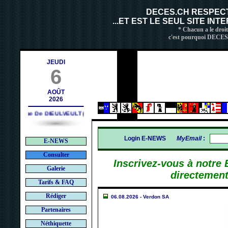
ch
DECES.CH RESPEC
...ET EST LE SEUL SITE IN
* Chacun a le droit
c'est pourquoi DECES.C
JEUDI
6
AOÛT
2026
Philippe De DIEULVEULT (1985) - HIROSHIMA (1945)
Login E-NEWS
MyEmail
:
E-NEWS
Consulter
Inscrivez-vous à notre
Galerie
directement
Tarifs & FAQ
Rédiger
06.08.2026 - Verdon SA
Partenaires
Néthiquette