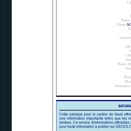
Ch
Maria
Eliane
SC
E
Annette
Silv
M
Chr
Jea
Marie-Th
Jea
Pier
Han
Hannelore
INFORM
Cette rubrique pour le canton de Vaud offre
une information importante telles que les
tombes. Ce service d'informations officielles 
pour toute information à publier sur DECES.