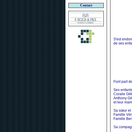
Contact
S'est endor
de ses enfan
Font part de
Ses enfants
Coralie Gill
Anthony Gil
et leur mama
Sa sœur et 
Famille Vér
Famille Ber
Sa compag