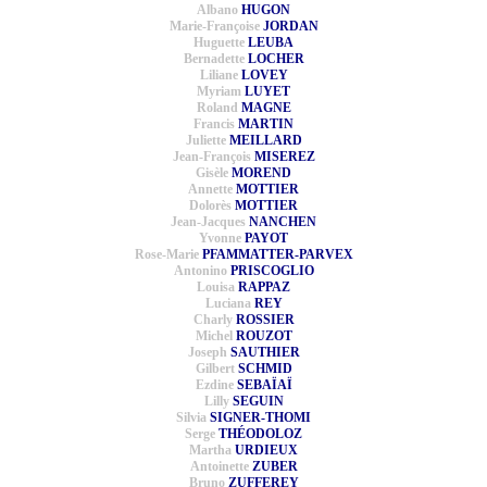
Albano
HUGON
Marie-Françoise
JORDAN
Huguette
LEUBA
Bernadette
LOCHER
Liliane
LOVEY
Myriam
LUYET
Roland
MAGNE
Francis
MARTIN
Juliette
MEILLARD
Jean-François
MISEREZ
Gisèle
MOREND
Annette
MOTTIER
Dolorès
MOTTIER
Jean-Jacques
NANCHEN
Yvonne
PAYOT
Rose-Marie
PFAMMATTER-PARVEX
Antonino
PRISCOGLIO
Louisa
RAPPAZ
Luciana
REY
Charly
ROSSIER
Michel
ROUZOT
Joseph
SAUTHIER
Gilbert
SCHMID
Ezdine
SEBAÏAÏ
Lilly
SEGUIN
Silvia
SIGNER-THOMI
Serge
THÉODOLOZ
Martha
URDIEUX
Antoinette
ZUBER
Bruno
ZUFFEREY