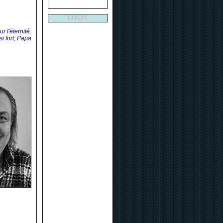
LOGIN
r l'éternité.
i fort, Papa