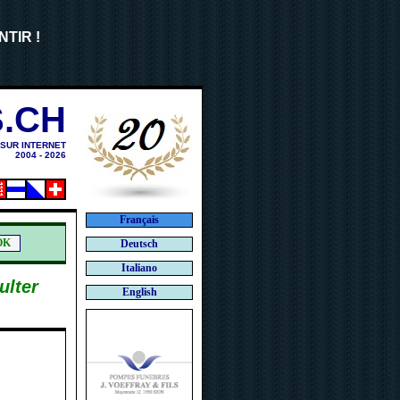
NTIR !
.CH
 SUR INTERNET
2004 - 2026
Français
Deutsch
Italiano
ulter
English