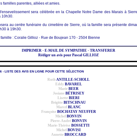
s familles parentes, alliées et amies.
'ensevelissement sera célébrée en la Chapelle Notre Dame des Marais à Sierre,
à 10h30.
sera au centre funéraire du cimetière de Sierre, où la famille sera présente dim
h30 à 19h30.
famille : Coralie Gillioz - Rue de Boujean 170 - 2504 Bienne
IMPRIMER
-
E-MAIL DE SYMPATHIE
-
TRANSFERER
Rédiger un avis pour Pascal GILLIOZ
6 - LISTE DES AVIS EN LIGNE POUR CETTE SÉLECTION
Ruth
ANTILLE-SCHOLL
Eddy
BAVAREL
Marie
BEER
Josiane
BÉTRISEY
Lisette
BIERI
Brigitte
BITSCHNAU
Marcel
BLANC
Françoise
BOCHATAY NEUFFER
Michel
BONVIN
Pierre-André
BONVIN
Marie-Thérèse
BOSSETTI
Michel
BOVISI
Annette
BROCCARD