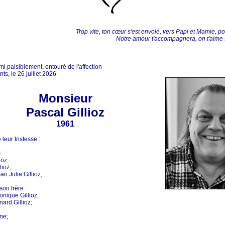
Trop vite, ton cœur s'est envolé, vers Papi et Mamie, pou
Notre amour t'accompagnera, on t'aime s
mi paisiblement, entouré de l'affection
ts, le 26 juillet 2026
Monsieur
Pascal Gillioz
1961
 leur tristesse :
 :
ioz;
lioz;
n Julia Gillioz;
son frère :
onique Gillioz;
nard Gillioz;
ne;