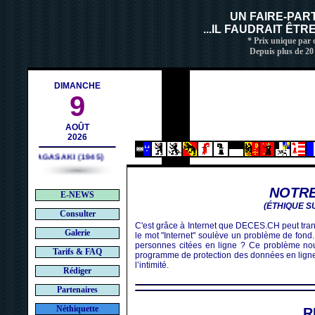
contact@deces.ch
-mail :
UN FAIRE-PAR
...IL FAUDRAIT ÊT
* Prix unique par c
Depuis plus de 20
DIMANCHE
9
AOÛT
2026
NAGASAKI (1945)
NOTRE
E-NEWS
(ÉTHIQUE S
Consulter
C'est grâce à Internet que DECES.CH peut tran
Galerie
le mot "Internet" soulève un problème de fond. 
personnes citées en ligne ? Ce problème nou
Tarifs & FAQ
programme de protection des données en ligne e
l’intimité.
Rédiger
Partenaires
Néthiquette
R