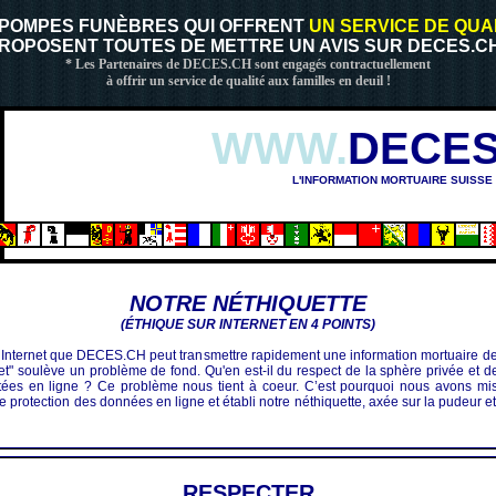
 POMPES FUNÈBRES QUI OFFRENT
UN SERVICE DE QUA
ROPOSENT TOUTES DE METTRE UN AVIS SUR DECES.CH
* Les Partenaires de DECES.CH sont engagés contractuellement
à offrir un service de qualité aux familles en deuil !
WWW.
DECES
L'INFORMATION MORTUAIRE SUISSE
NOTRE NÉTHIQUETTE
(ÉTHIQUE SUR INTERNET EN 4 POINTS)
 Internet que DECES.CH peut transmettre rapidement une information mortuaire de
net" soulève un problème de fond. Qu'en est-il du respect de la sphère privée et de 
tées en ligne ? Ce problème nous tient à coeur. C’est pourquoi nous avons mi
protection des données en ligne et établi notre néthiquette, axée sur la pudeur et
RESPECTER