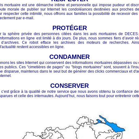
is mortuaire est une démarche intime et personnelle qui impose pudeur et discrét
toute morale de publier sur Internet les condoléances destinées aux proches d
r respecter cette intimité, nous offrons aux familles la possibilité de recevoir d
ectement par e-mail.
PROTÉGER
r la sphère privée des personnes citées dans les avis mortuaires de DECES
nformations en ligne est limité à dix jours. De plus, nous sommes fiers d’avoir ré
 d’archives. Ce robot efface les archives des moteurs de recherches. Ains
'actualité restent accessibles en ligne.
CONDAMNER
ons les sites Internet qui conservent des informations mortuaires dépassées ou 
 publics. Ces "cimetières de pages" ou "blogs mortuaires" sont, souvent à l'ins
e disparue, maintenus dans le seul but de générer des clicks commerciaux et d'
nternet.
CONSERVER
c’est grâce à la qualité de notre service que nous avons obtenu la confiance de
parues et celle des internautes. Aujourd’hui, nous faisons tout pour entretenir cett