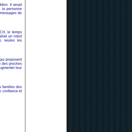
ion. Il serait
e la personne
es messages de
.CH, le temps
alisé un robot
i, seules les
qui proposent
u des proches
augmenter leur
s familles des
e confiance et