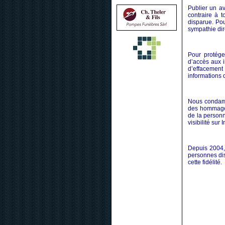
Publier un av
contraire à 
disparue. Pou
sympathie dir
Pour protége
d’accès aux i
d’effacement
informations d
Nous condamn
des hommages
de la personn
visibilité sur I
Depuis 2004, 
personnes dis
cette fidélité.