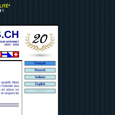
LITÉ
*
 !
.CH
 SUR INTERNET
2004 - 2026
Français
Deutsch
Italiano
 qualité. Mais
English
l'intimité des
s en place un
LOGIN
 le respect de