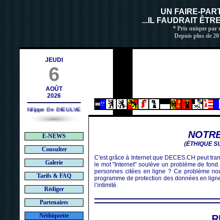
ch
UN FAIRE-PAR
...IL FAUDRAIT ÊT
* Prix unique par c
Depuis plus de 20
JEUDI
6
AOÛT
2026
Philippe De DIEULVEULT (1985) - HIROSHIMA (1945)
NOTRE
E-NEWS
(ÉTHIQUE S
Consulter
C'est grâce à Internet que DECES.CH peut tran
Galerie
le mot "Internet" soulève un problème de fond. 
personnes citées en ligne ? Ce problème nou
Tarifs & FAQ
programme de protection des données en ligne e
l’intimité.
Rédiger
Partenaires
Néthiquette
R