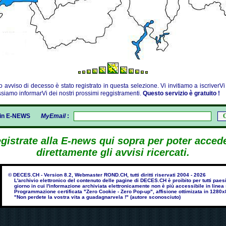
 avviso di decesso è stato registrato in questa selezione. Vi invitiamo a iscriverVi
siamo informarVi dei nostri prossimi reggistramenti.
Questo servizio è gratuito !
gin E-NEWS
MyEmail
:
gistrate alla E-news qui sopra per poter acced
direttamente gli avvisi ricercati.
© DECES.CH - Version 8.2, Webmaster ROND.CH, tutti diritti riservati 2004 - 2026
L'archivio elettronico del contenuto delle pagine di DECES.CH è proibito per tutti paesi 
giorno in cui l'informazione archiviata elettronicamente non è più accessibile in line
Programmazione certificata "Zero Cookie - Zero Pop-up", affisione ottimizata in 1280x
"Non perdete la vostra vita a guadagnarvela !" (autore sconosciuto)