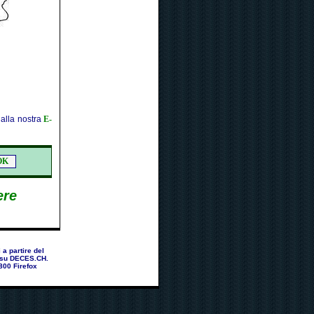
 alla nostra
E-
ere
a partire del
a su DECES.CH.
800 Firefox