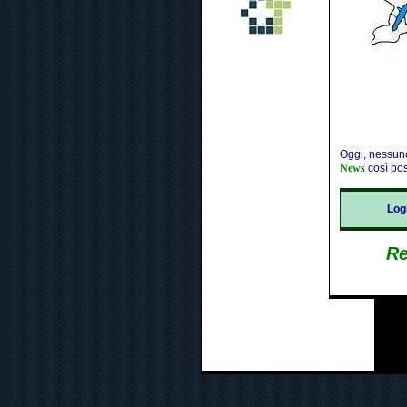
Oggi, nessuno
News
così pos
Lo
Re