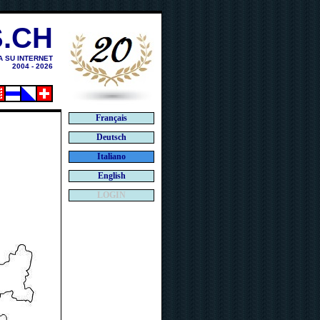
.CH
A SU INTERNET
2004 - 2026
Français
Deutsch
Italiano
English
LOGIN