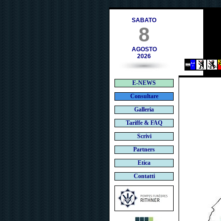
ces.ch
SABATO
8
AGOSTO
2026
E-NEWS
Consultare
Galleria
Tariffe & FAQ
Scrivi
Partners
Etica
Contatti