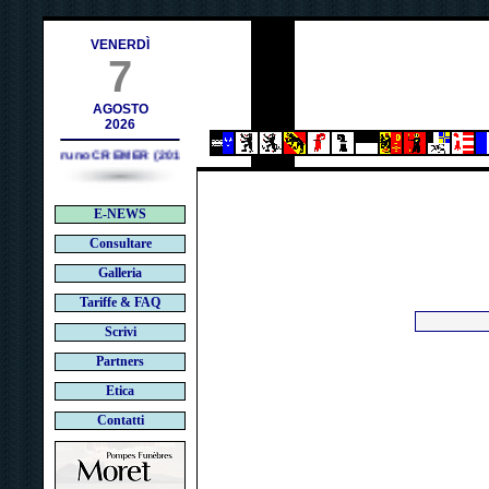
ch
VENERDÌ
7
AGOSTO
2026
Bruno CREMER (2010)
E-NEWS
Consultare
Galleria
Tariffe & FAQ
Scrivi
Partners
Etica
Contatti