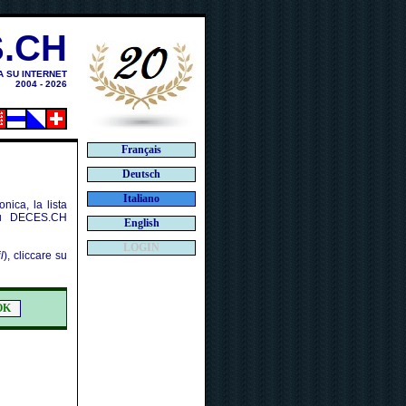
.CH
A SU INTERNET
2004 - 2026
Français
Deutsch
Italiano
nica, la lista
 su DECES.CH
English
LOGIN
l
), cliccare su