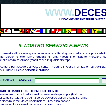
WWW.
DECES
L'INFORMAZIONE MORTUARIA SVIZZER
IL NOSTRO SERVIZIO E-NEWS
 permette di ricevere gratuitamente una volta al giorno nella vostra posta elettro
delle personne che fanno oggetto di una nuova informazione mortuaria
e alla vostra selezione (modificabile in qualsiasi tempo).
conto o per accedere al vostro conto, introdurre il vostro indirizzo e-mail (
MyEmai
rsi guidare.
Questo servizio è gratuito !
gin E-NEWS
MyEmail
:
CARE O CANCELLARE IL PROPRIO CONTO
l suo indirizzo email nel'apposito spazio verde qui sopra (MyEmail).
cliccato su "OK", una pagina verde dovrebbe apparire sullo schermo.
la finestra verde, dovra ricominciare il processo dacapo.
ver ricevuto via email un codice di acesso unico.