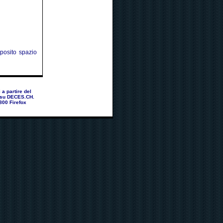
pposito spazio
a partire del
a su DECES.CH.
800 Firefox