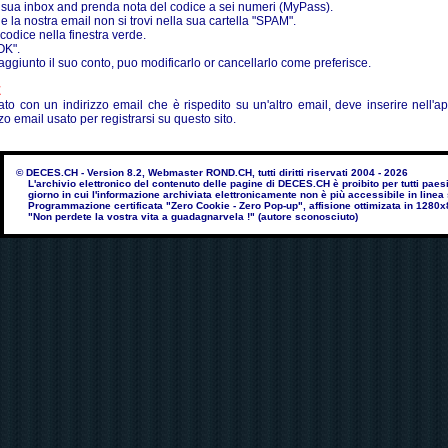
la sua inbox and prenda nota del codice a sei numeri (MyPass).
he la nostra email non si trovi nella sua cartella "SPAM".
l codice nella finestra verde.
OK".
raggiunto il suo conto, puo modificarlo or cancellarlo come preferisce.
E
ato con un indirizzo email che è rispedito su un'altro email, deve inserire nell'a
zzo email usato per registrarsi su questo sito.
© DECES.CH - Version 8.2, Webmaster ROND.CH, tutti diritti riservati 2004 - 2026
L'archivio elettronico del contenuto delle pagine di DECES.CH è proibito per tutti paesi 
giorno in cui l'informazione archiviata elettronicamente non è più accessibile in line
Programmazione certificata "Zero Cookie - Zero Pop-up", affisione ottimizata in 1280x
"Non perdete la vostra vita a guadagnarvela !" (autore sconosciuto)