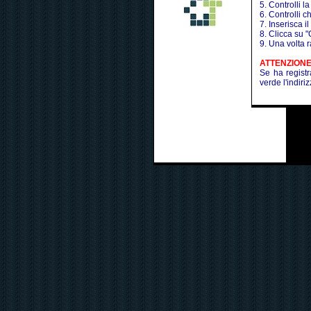
5. Controlli 
6. Controlli c
7. Inserisca i
8. Clicca su "
9. Una volta 
ATTENZION
Se ha registr
verde l'indiri