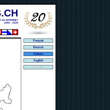
.CH
A SU INTERNET
2004 - 2026
Français
Deutsch
Italiano
English
LOGIN