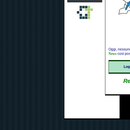
Oggi, nessuno
News
così pos
Lo
Re