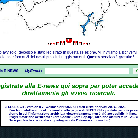
 avviso di decesso è stato registrato in questa selezione. Vi invitiamo a iscriverVi
siamo informarVi dei nostri prossimi reggistramenti.
Questo servizio è gratuito !
gin E-NEWS
MyEmail
:
gistrate alla E-news qui sopra per poter acced
direttamente gli avvisi ricercati.
© DECES.CH - Version 8.2, Webmaster ROND.CH, tutti diritti riservati 2004 - 2026
L'archivio elettronico del contenuto delle pagine di DECES.CH è proibito per tutti paesi 
giorno in cui l'informazione archiviata elettronicamente non è più accessibile in line
Programmazione certificata "Zero Cookie - Zero Pop-up", affisione ottimizata in 1280x
"Non perdete la vostra vita a guadagnarvela !" (autore sconosciuto)