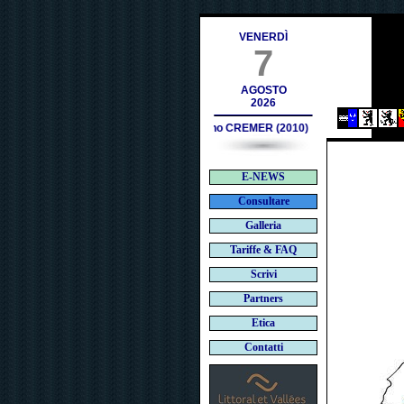
contact@deces.ch
VENERDÌ
7
AGOSTO
2026
Bruno CREMER (2010)
E-NEWS
Consultare
Galleria
Tariffe & FAQ
Scrivi
Partners
Etica
Contatti