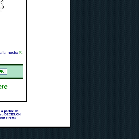
 alla nostra
E-
ere
a partire del
a su DECES.CH.
800 Firefox