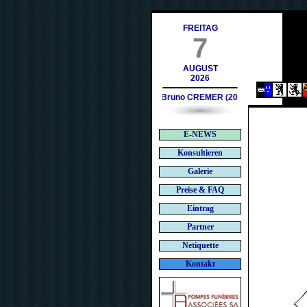
es.ch
FREITAG
7
AUGUST
2026
Bruno CREMER (2010)
E-NEWS
Konsultieren
Galerie
Preise & FAQ
Eintrag
Partner
Netiquette
Kontakt