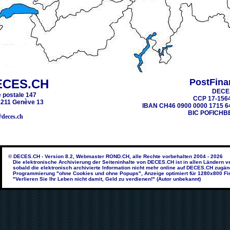
ECES.CH
PostFina
DECE
 postale 147
CCP 17-156
211 Genève 13
IBAN CH46 0900 0000 1715 6
BIC POFICHB
@deces.ch
© DECES.CH - Version 8.2, Webmaster ROND.CH, alle Rechte vorbehalten 2004 - 2026
Die elektronische Archivierung der Seiteninhalte von DECES.CH ist in allen Ländern v
sobald die elektronisch archivierte Information nicht mehr online auf DECES.CH zugäng
Programmierung "ohne Cookies und ohne Popups", Anzeige optimiert für 1280x800 Fi
"Verlieren Sie Ihr Leben nicht damit, Geld zu verdienen!" (Autor unbekannt)