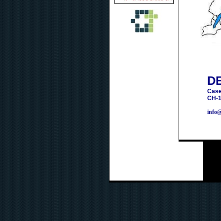
D
Case
CH-1
info