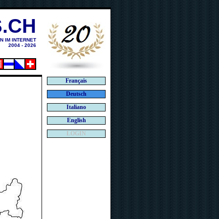
.CH
N IM INTERNET
2004 - 2026
Français
Deutsch
Italiano
English
LOGIN