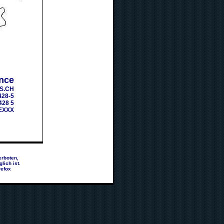
nce
S.CH
428-5
428 5
EXXX
erboten,
lich ist.
refox