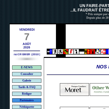
contact@deces.ch
 :
UN FAIRE-PAR
...IL FAUDRAIT ÊT
* Prix unique par c
Depuis plus de 20
VENDREDI
7
AOÛT
2026
Bruno CREMER (2010)
NOS 
E-NEWS
Consulter
Galerie
Tarifs & FAQ
Rédiger
Partenaires
Néthiquette