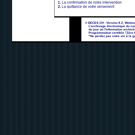
1.
La confirmation de notre intervention
2.
La quittance de votre versement
© DECES.CH - Version 8.2, Webma
L'archivage électronique du con
du jour où l'information archivé
Programmation certifiée "Zéro Co
"Ne perdez pas votre vie à la ga