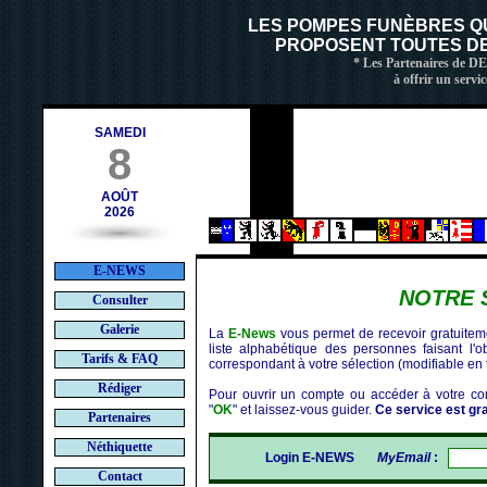
ch
LES POMPES FUNÈBRES Q
PROPOSENT TOUTES DE 
* Les Partenaires de D
à offrir un servic
SAMEDI
8
AOÛT
2026
E-NEWS
NOTRE 
Consulter
Galerie
La
E-News
vous permet de recevoir gratuitemen
liste alphabétique des personnes faisant l'
Tarifs & FAQ
correspondant à votre sélection (modifiable en 
Rédiger
Pour ouvrir un compte ou accéder à votre com
"
OK
" et laissez-vous guider.
Ce service est grat
Partenaires
Néthiquette
Login E-NEWS
MyEmail
:
Contact