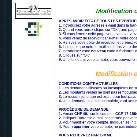
Modification 
APRÈS AVOIR EFFACÉ TOUS LES ÉVENTU
1.
Introduisez votre adresse e-mail dans la ban
2.
Quand vous aurez cliqué sur "OK", une page v
3.
Si vous fermez cette page verte, vous devre
4.
Vous venez de recevoir par e-mail votre cod
5.
Relevez votre boîte de réception et prenez v
6.
Il se peut que notre e-mail soit dans votre d
7.
Introduisez votre
nouveau
code à 6 chiffres 
8.
Cliquez sur "OK"
9.
Une fois dans votre compte, vous pouvez le m
Modification 
CONDITIONS CONTRACTUELLES
1.
Les demandes illisibles ou incomplètes ne so
2.
Les montants versés ne sont pas remboursé
3.
Le recours juridique est exclu pour tout pays
4.
Une demande, même incomplète, vaut accord
PROCÉDURE DE DEMANDE
1.
Verser
CHF 40.-
sur le compte :
CCP 17-156
2.
Indiquer l'adresse e-mail concernée par vo
3.
Pour
modifier
votre compte, indiquer les ini
4.
Pour
supprimer
votre compte, ne pas indiqu
VOUS RECEVREZ PAR E-MAIL