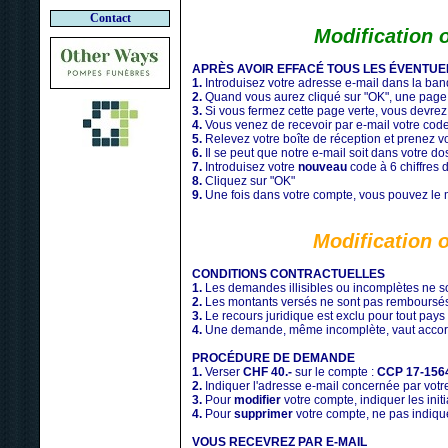
Contact
Modification 
APRÈS AVOIR EFFACÉ TOUS LES ÉVENTU
1.
Introduisez votre adresse e-mail dans la ban
2.
Quand vous aurez cliqué sur "OK", une page v
3.
Si vous fermez cette page verte, vous devre
4.
Vous venez de recevoir par e-mail votre cod
5.
Relevez votre boîte de réception et prenez v
6.
Il se peut que notre e-mail soit dans votre d
7.
Introduisez votre
nouveau
code à 6 chiffres 
8.
Cliquez sur "OK"
9.
Une fois dans votre compte, vous pouvez le m
Modification 
CONDITIONS CONTRACTUELLES
1.
Les demandes illisibles ou incomplètes ne so
2.
Les montants versés ne sont pas remboursé
3.
Le recours juridique est exclu pour tout pays
4.
Une demande, même incomplète, vaut accord
PROCÉDURE DE DEMANDE
1.
Verser
CHF 40.-
sur le compte :
CCP 17-156
2.
Indiquer l'adresse e-mail concernée par vo
3.
Pour
modifier
votre compte, indiquer les ini
4.
Pour
supprimer
votre compte, ne pas indiqu
VOUS RECEVREZ PAR E-MAIL