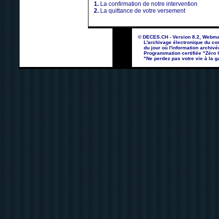
1.
La confirmation de notre intervention
2.
La quittance de votre versement
© DECES.CH - Version 8.2, Webma
L'archivage électronique du con
du jour où l'information archivé
Programmation certifiée "Zéro Co
"Ne perdez pas votre vie à la ga