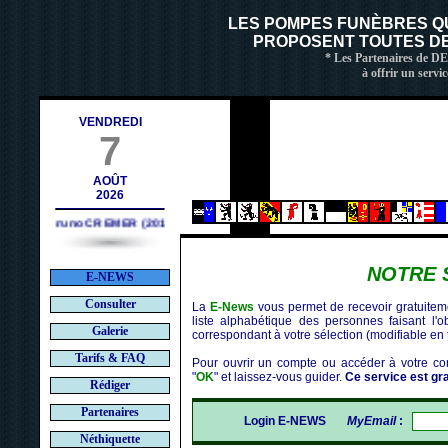
ch
LES POMPES FUNÈBRES Q
PROPOSENT TOUTES DE 
* Les Partenaires de D
à offrir un servic
VENDREDI
7
AOÛT
2026
Bruno CREMER (2010)
NOTRE 
E-NEWS
Consulter
La
E-News
vous permet de recevoir gratuitemen
liste alphabétique des personnes faisant l'
Galerie
correspondant à votre sélection (modifiable en 
Tarifs & FAQ
Pour ouvrir un compte ou accéder à votre com
"
OK
" et laissez-vous guider.
Ce service est grat
Rédiger
Partenaires
Login E-NEWS
MyEmail
:
Néthiquette