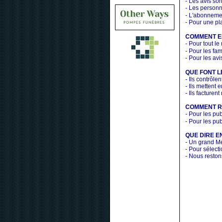
- Les avis so
- Les personn
- L'abonneme
- Pour une pl
COMMENT EN
- Pour tout le
- Pour les fa
- Pour les av
QUE FONT L
- Ils contrôle
- Ils mettent 
- Ils facturent
COMMENT R
- Pour les pu
- Pour les pu
QUE DIRE E
- Un grand Me
- Pour sélect
- Nous reston