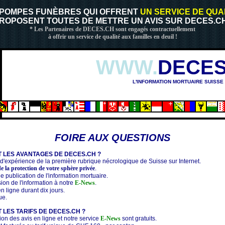
 POMPES FUNÈBRES QUI OFFRENT
UN SERVICE DE QUA
ROPOSENT TOUTES DE METTRE UN AVIS SUR DECES.CH
* Les Partenaires de DECES.CH sont engagés contractuellement
à offrir un service de qualité aux familles en deuil !
WWW.
DECES
L'INFORMATION MORTUAIRE SUISSE
FOIRE AUX QUESTIONS
 LES AVANTAGES DE DECES.CH ?
d'expérience de la première rubrique nécrologique de Suisse sur Internet.
e la protection de votre sphère privée
.
de publication de l'information mortuaire.
sion de l'information à notre
E-News
.
en ligne durant dix jours.
ue.
 LES TARIFS DE DECES.CH ?
ion des avis en ligne et notre service
E-News
sont gratuits.