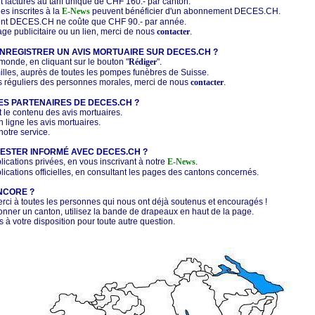
nt facturés au tarif unique de CHF 160.- par canton.
es inscrites à la
E-News
peuvent bénéficier d'un abonnement DECES.CH.
nt DECES.CH ne coûte que CHF 90.- par année.
age publicitaire ou un lien, merci de nous
contacter
.
REGISTRER UN AVIS MORTUAIRE SUR DECES.CH ?
 monde, en cliquant sur le bouton "
Rédiger
".
milles, auprès de toutes les pompes funèbres de Suisse.
is réguliers des personnes morales, merci de nous
contacter
.
ES PARTENAIRES DE DECES.CH ?
nt le contenu des avis mortuaires.
en ligne les avis mortuaires.
 notre service.
ESTER INFORMÉ AVEC DECES.CH ?
blications privées, en vous inscrivant à notre
E-News
.
blications officielles, en consultant les pages des cantons concernés.
NCORE ?
rci à toutes les personnes qui nous ont déjà soutenus et encouragés !
ionner un canton, utilisez la bande de drapeaux en haut de la page.
s à votre disposition pour toute autre question.