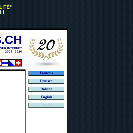
LITÉ
*
 !
.CH
 SUR INTERNET
2004 - 2026
Français
Deutsch
Italiano
English
LOGIN