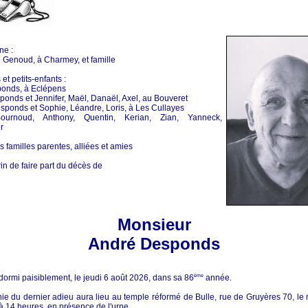
ne :
 Genoud, à Charmey, et famille
et petits-enfants :
onds, à Eclépens
ponds et Jennifer, Maël, Danaël, Axel, au Bouveret
sponds et Sophie, Léandre, Loris, à Les Cullayes
Bournoud, Anthony, Quentin, Kerian, Zian, Yanneck,
r
s familles parentes, alliées et amies
rin de faire part du décès de
Monsieur
André Desponds
ndormi paisiblement, le jeudi 6 août 2026, dans sa 86
ème
année.
e du dernier adieu aura lieu au temple réformé de Bulle, rue de Gruyères 70, le
à 14 heures, en présence de l'urne.