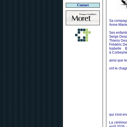
Contact
Sa compag
Anne-Marie
Ses enfants 
Serge Desp
Thierry Des
Frédéric De
Isabelle 
à Corbeyrie
ainsi que le
ont le chag
qui s'est e
La cérémoni
août 2026, 