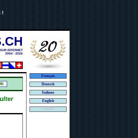
 !
.CH
 SUR INTERNET
2004 - 2026
Français
Deutsch
Italiano
ulter
English
LOGIN