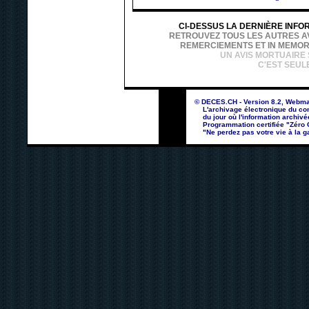
CI-DESSUS LA DERNIÈRE INFO
RETROUVEZ TOUS LES AUTRES AVI
REMERCIEMENTS ET IN MEMOR
UN AVIS MORTUAIRE
C'EST SEUL
© DECES.CH - Version 8.2, Webma
L'archivage électronique du con
du jour où l'information archivé
Programmation certifiée "Zéro Co
"Ne perdez pas votre vie à la ga