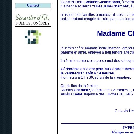
Daisy et Pierre
Walther-Jeanmonod
, à Yverd
Contact
Catherine et Bernard
Beausire-Chambaz
, à
ainsi que les familles parentes, alliées et am
ont le profond chagrin de faire part du décès
Madame Ch
leur très chère maman, belle-maman, grand-
parente et amie, enlevée à leur tendre affect
La famille remercie le personnel des soins pall
Cérémonie en la chapelle du Centre funérai
le vendredi 14 août à 14 heures
.
Honneurs à 14 h 30, suivis de la crémation.
Domiciles de la famille :
Nicolas
Chambaz
, Chemin des Vernettes 1,
Aurélia
Belat
, Impasse des Griottes 16, 146
Cet avis tien
IMPR
Rédiger un a