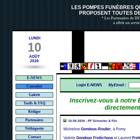
contact@deces.ch
LES POMPES FUNÈBRES Q
PROPOSENT TOUTES DE 
* Les Partenaires de D
à offrir un servic
LUNDI
10
AOÛT
2026
E-NEWS
Login E-NEWS
MyEmail
:
Consulter
Galerie
Inscrivez-vous à notre
Tarifs & FAQ
directement
Rédiger
Partenaires
10.08.2026 - PF Schneiter & Fils
Néthiquette
Micheline
Gondoux-Roulier
, à Pomy
Contact
Valérie
Gondoux Freléchoux
et Laurent
Fre