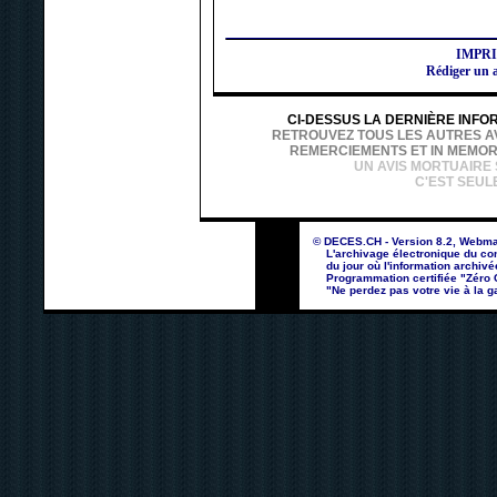
IMPR
Rédiger un
CI-DESSUS LA DERNIÈRE INFO
RETROUVEZ TOUS LES AUTRES AVI
REMERCIEMENTS ET IN MEMOR
UN AVIS MORTUAIRE
C'EST SEUL
© DECES.CH - Version 8.2, Webma
L'archivage électronique du con
du jour où l'information archivé
Programmation certifiée "Zéro Co
"Ne perdez pas votre vie à la ga