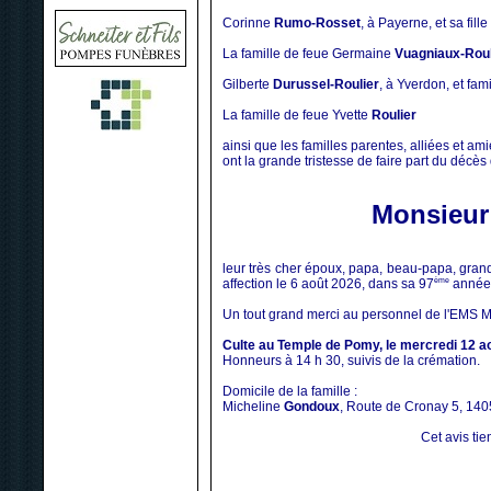
Corinne
Rumo-Rosset
, à Payerne, et sa fil
La famille de feue Germaine
Vuagniaux-Roul
Gilberte
Durussel-Roulier
, à Yverdon, et fami
La famille de feue Yvette
Roulier
ainsi que les familles parentes, alliées et am
ont la grande tristesse de faire part du décès
Monsieur
leur très cher époux, papa, beau-papa, grand
affection le 6 août 2026, dans sa 97
ème
année
Un tout grand merci au personnel de l'EMS M
Culte au Temple de Pomy, le mercredi 12 a
Honneurs à 14 h 30, suivis de la crémation.
Domicile de la famille :
Micheline
Gondoux
, Route de Cronay 5, 14
Cet avis tien