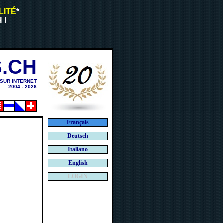
LITÉ
*
 !
.CH
 SUR INTERNET
2004 - 2026
Français
Deutsch
Italiano
English
LOGIN