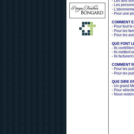
- Les avis so
- Les personn
- L'abonneme
- Pour une pl
COMMENT EN
- Pour tout le
- Pour les fa
- Pour les av
QUE FONT L
- Ils contrôle
- Ils mettent 
- Ils facturent
COMMENT R
- Pour les pu
- Pour les pu
QUE DIRE E
- Un grand Me
- Pour sélect
- Nous reston