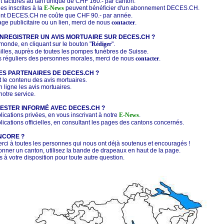
nt facturés au tarif unique de CHF 160.- par canton.
es inscrites à la
E-News
peuvent bénéficier d'un abonnement DECES.CH.
nt DECES.CH ne coûte que CHF 90.- par année.
age publicitaire ou un lien, merci de nous
contacter
.
REGISTRER UN AVIS MORTUAIRE SUR DECES.CH ?
 monde, en cliquant sur le bouton "
Rédiger
".
milles, auprès de toutes les pompes funèbres de Suisse.
is réguliers des personnes morales, merci de nous
contacter
.
ES PARTENAIRES DE DECES.CH ?
nt le contenu des avis mortuaires.
en ligne les avis mortuaires.
 notre service.
ESTER INFORMÉ AVEC DECES.CH ?
blications privées, en vous inscrivant à notre
E-News
.
blications officielles, en consultant les pages des cantons concernés.
NCORE ?
rci à toutes les personnes qui nous ont déjà soutenus et encouragés !
ionner un canton, utilisez la bande de drapeaux en haut de la page.
s à votre disposition pour toute autre question.