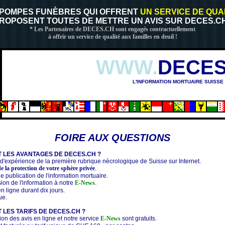
 POMPES FUNÈBRES QUI OFFRENT
UN SERVICE DE QUA
ROPOSENT TOUTES DE METTRE UN AVIS SUR DECES.CH
* Les Partenaires de DECES.CH sont engagés contractuellement
à offrir un service de qualité aux familles en deuil !
WWW.
DECES
L'INFORMATION MORTUAIRE SUISSE
FOIRE AUX QUESTIONS
 LES AVANTAGES DE DECES.CH ?
d'expérience de la première rubrique nécrologique de Suisse sur Internet.
e la protection de votre sphère privée
.
de publication de l'information mortuaire.
sion de l'information à notre
E-News
.
en ligne durant dix jours.
ue.
 LES TARIFS DE DECES.CH ?
ion des avis en ligne et notre service
E-News
sont gratuits.